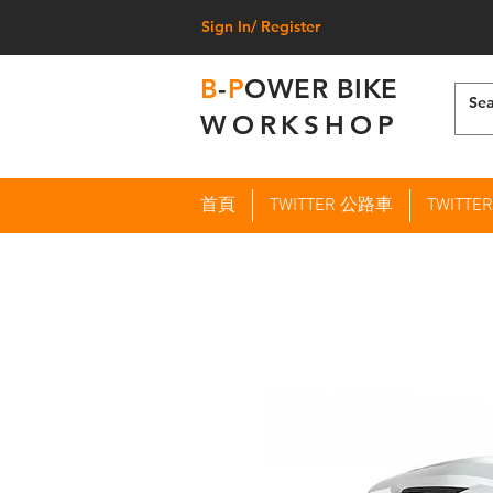
Sign In/ Register
B
-
P
OWER BIKE
WORKSHOP
首頁
TWITTER 公路車
TWITT