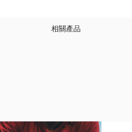
delivering an unma
Safe-T DUO Fit
Vertical adjust
Reflective rear 
Internal air-cha
相關產品
Hand washable 
Adjustable cam 
Certifications 
Size: M (56-58c