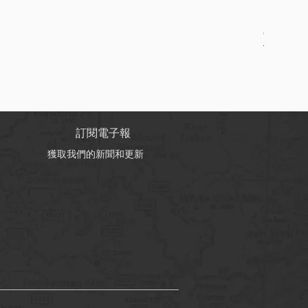
Online B
促銷價格
自
HK$150
訂閱電子報
獲取我們的新聞和更新