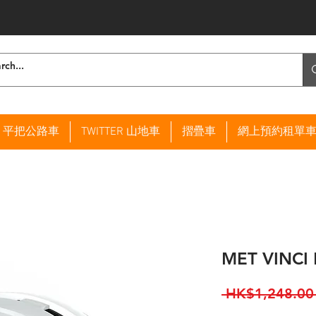
ER 平把公路車
TWITTER 山地車
摺疊車
網上預約租單
MET VINCI 
 HK$1,248.00