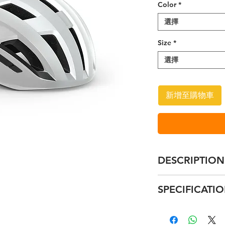
Color
*
選擇
Size
*
選擇
新增至購物車
DESCRIPTION
ROAD Essential
SPECIFICATI
Inspired by our aw
cycling helmet the
In-mould polyca
exceeds the standa
MIPS-C2® Brain