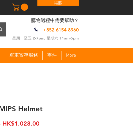
結賬
​購物過程中需要幫助？
+852 6154 8960
​星期一至五 2-7pm; 星期六 11am-5pm
車
單車寄存服務
零件
More
MIPS Helmet
一
促
 
HK$1,028.00
般
銷