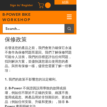
結賬
Sign In/ Register
B
-
P
OWER BIKE
WORKSHOP
保修政策
在發送您的產品之前，我們會努力確保它永遠
不會作為保修問題而退回。我們了解保修問題
可能令人沮喪，我們的目標是評估任何問題，
找到解決方案，並儘快讓您退出使用您的產
品。與所有保修一樣，儘管您需要了解一些事
項：
1. 我們的政策不影響您的法定權利。
2. B-Power 不保證因誤用導致的故障或損
壞，例如但不限於不正確的安裝、維護不善、
濫用或疏忽、將產品用於非預期目的、更改產
品（例如任何安裝、
升級和更換），除非 B-
Power 書面明確允許。