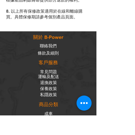
根據產品剩餘壽命提供部分退款的權利。
8. 以上所有保修政策適用於在線和離線購
買。具體保修期請參考個別產品頁面。
關於 B-Power
聯絡我們
條款及細則
客戶服務
常見問題
運輸及配送
退換政策
保養政策
私隱政策
​商品分類
成車
組車零件
輪組
內外胎