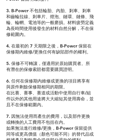
3. B-Power 不包括輪胎、內胎、剎車、剎車
和齒輪拉線、剎車片、燈泡、鏈環、鏈條、飛
輪、輪輞、電池等的一般磨損。材料疲勞定義
為長時間使用後發生的材料自然分解，不在保
修範圍內。
4. 在最初的 7 天期限之後，B-Power 保留在
保修期內維修/更換任何有缺陷部件的權利。
5. 保修不可轉讓，僅適用於原始購買者。所
有潛在的保修索賠都需要購買證明。
6. 任何在保修期內維修或更換的項目將享有
與原件剩餘保修期相同的期限。
在比賽、賽事、賽道或活動中使用自行車/組
件以外的其他用途將大大縮短其使用壽命，並
且不在保修範圍內。
7. 因無法使用而產生的費用，以及部件更換
或轉換的人工費用不包括在內。
如果無法進行維修/更換，B-Power 保留提供
同等或更高價值（顏色可能不同）的替代品或