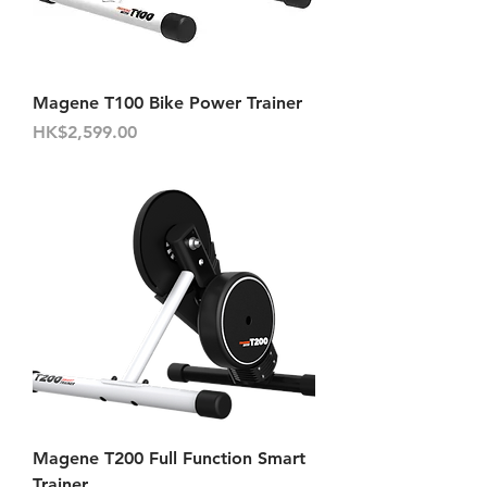
Magene T100 Bike Power Trainer
價格
HK$2,599.00
Magene T200 Full Function Smart
Trainer