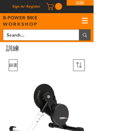
結賬
Sign In/ Register
B
-
P
OWER BIKE
WORKSHOP
訓練
篩選