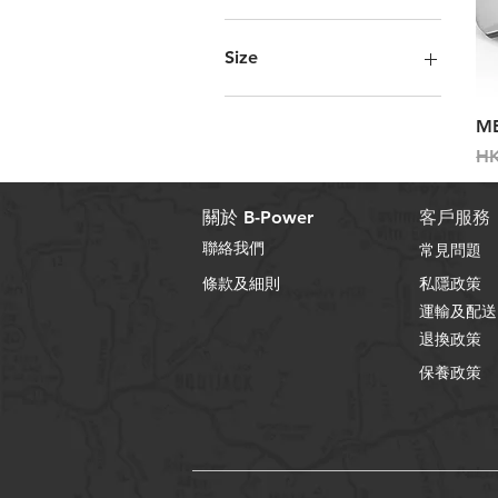
BLACK BLUE METALLIC丨
MATT GLOSSY
Size
BLACK RED METALLIC |
GLOSSY
L
ME
BLACK WHITE RED |
L
MATT GLOSSY
M
一
HK
BLACK | MATT GLOSSY
BLUE METALLIC |
關於 B-Power
客戶服務
GLOSSY
聯絡我們
常見問題
RED METALLIC | GLOSSY
TEAL BLUE METALLIC |
條款及細則
私隱政策
GLOSSY
運輸及配送
TITANIUM BRONZE
退換政策
METALLIC | GLOSSY
保養政策
TITANIUM METALLIC |
GLOSSY
WHITE BLACK RED
METALLIC | MATT GLOSSY
WHITE BLACK | MATT