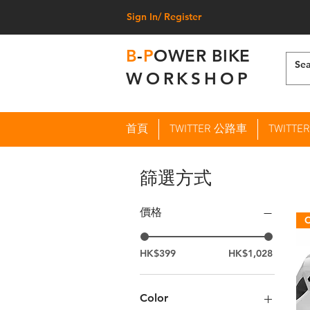
Sign In/ Register
B
-
P
OWER BIKE
WORKSHOP
首頁
TWITTER 公路車
TWITT
篩選方式
價格
HK$399
HK$1,028
Color