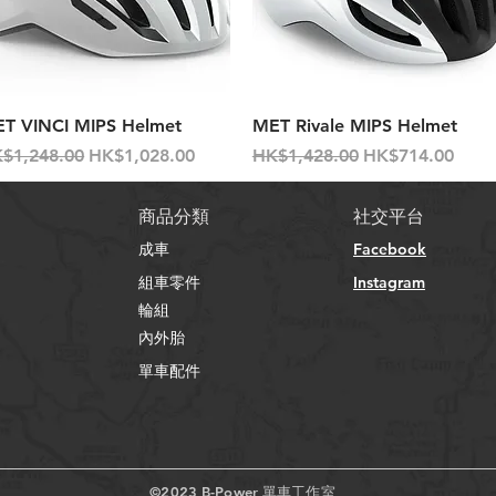
快速瀏覽
快速瀏覽
T VINCI MIPS Helmet
MET Rivale MIPS Helmet
般價格
促銷價格
一般價格
促銷價格
$1,248.00
HK$1,028.00
HK$1,428.00
HK$714.00
​商品分類
社交平台
成車
Facebook
組車零件
Instagram
輪組
內外胎
單車配件
©2023 B-Power 單車工作室