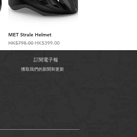
快速瀏覽
MET Strale Helmet
一般價格
促銷價格
HK$798.00
HK$399.00
訂閱電子報
獲取我們的新聞和更新