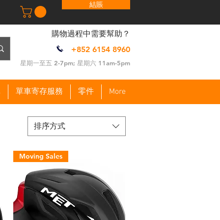
結賬
​購物過程中需要幫助？
+852 6154 8960
​星期一至五 2-7pm; 星期六 11am-5pm
車
單車寄存服務
零件
More
排序方式
Moving Sales