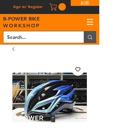
結賬
Sign In/ Register
B
-
P
OWER BIKE
WORKSHOP