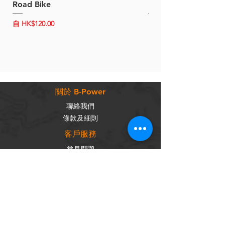
Road Bike
Bike (20/22-Speed)
促銷價格
促銷價格
自
HK$120.00
自
HK$150.00
關於 B-Power
聯絡我們
條款及細則
客戶服務
常見問題
運輸及配送
退換政策
保養政策
私隱政策
​商品分類
成車