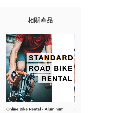
相關產品
Online Bike Rental - Aluminum
Online Bike Rental 