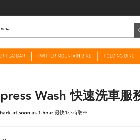
ER FLATBAR
TWITTER MOUNTAIN BIKE
FOLDING BIKE
Express Wash 快速洗車服
ke back at soon as 1 hour 最快1小時取車