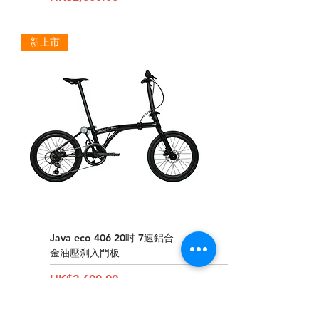
新上市
Java eco 406 20吋 7速鋁合
金油壓刹入門板
Price
HK$2,600.00