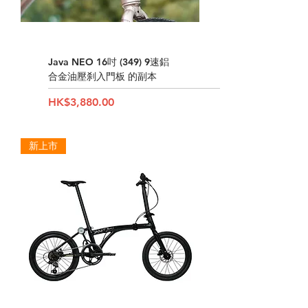
Java NEO 16吋 (349) 9速鋁
合金油壓刹入門板 的副本
Price
HK$3,880.00
新上市