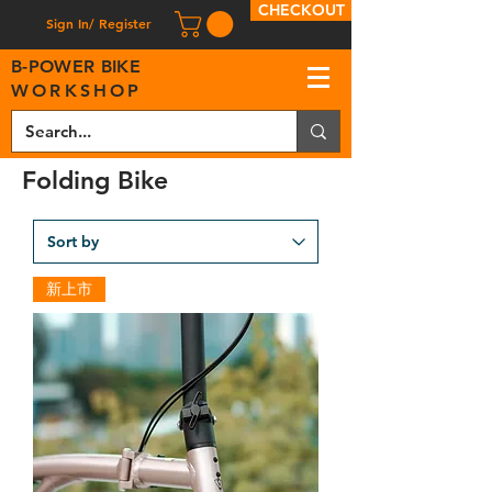
CHECKOUT
Sign In/ Register
B
-
P
OWER BIKE
WORKSHOP
Folding Bike
新上市