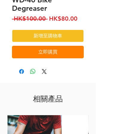
Degreaser
一
促
 HK$100.00 
HK$80.00
般
銷
價
價
新增至購物車
格
格
立即購買
相關產品