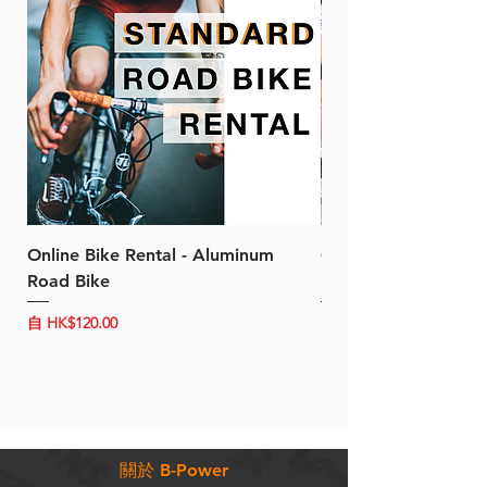
Online Bike Rental - Aluminum
Online Bike Rental 
Road Bike
Bike (20/22-Speed)
促銷價格
促銷價格
自
HK$120.00
自
HK$150.00
關於 B-Power