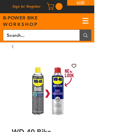
結賬
Sign In/ Register
B
-
P
OWER BIKE
WORKSHOP
WD-40 Bike