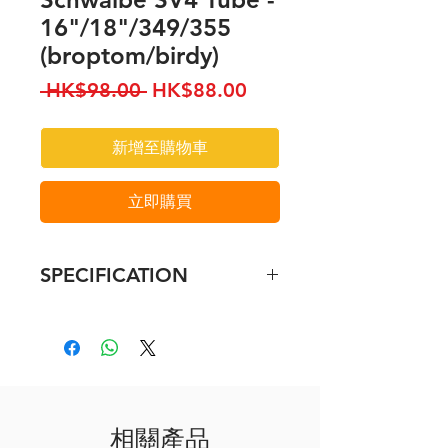
16"/18"/349/355
(broptom/birdy)
一
促
 HK$98.00 
HK$88.00
般
銷
價
價
新增至購物車
格
格
立即購買
SPECIFICATION
Applicable Tyre Sizes:
37-340 - 16 x 1 3/8 - 400 x 35a
28-349 - 16 x 1 1/8
37-349 - 16 x 1 3/8
28-355 - 18 x 1 1/8
相關產品
35-355 - 18 x 1.35