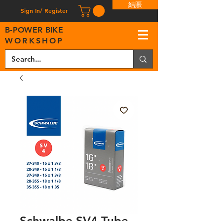
結賬
Sign In/ Register
B
-
P
OWER BIKE
WORKSHOP
Schwalbe SV4 Tube -