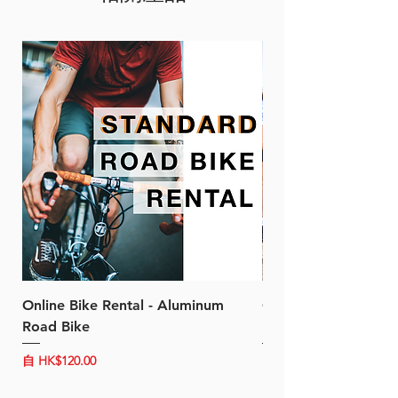
Online Bike Rental - Aluminum
Online Bike Rental 
Road Bike
Bike (20/22-Speed)
促銷價格
促銷價格
自
HK$120.00
自
HK$150.00