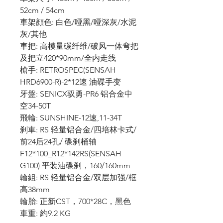
52cm / 54cm
車架顔色: 白色/哑黑/哑深灰/水泥
灰/其他
車把: 高模量碳纤维/破风一体弯把
及把立420*90mm/全内走线
槍手: RETROSPEC(SENSAH
HRD6900-R)-2*12速 油碟手变
牙盤: SENICX驭勇-PR6 铝合金中
空34-50T
飛輪: SUNSHINE-12速,11-34T
刹車: RS 轻量铝合金/四培林卡式/
前24后24孔/ 碟刹桶轴
F12*100_R12*142RS(SENSAH
G100) 平装油碟刹，160/160mm
輪組: RS 轻量铝合金/双层加强/框
高38mm
輪胎: 正新CST，700*28C，黑色
車重: 約9.2 KG