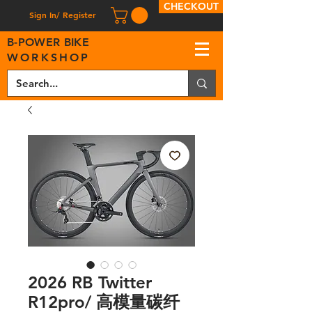
CHECKOUT
Sign In/ Register
B
-
P
OWER BIKE
WORKSHOP
2026 RB Twitter
R12pro/ 高模量碳纤