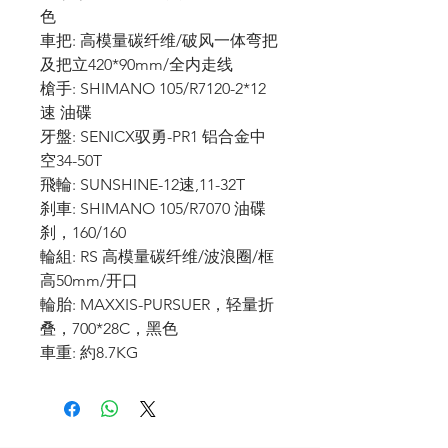
色
車把: 高模量碳纤维/破风一体弯把
及把立420*90mm/全内走线
槍手: SHIMANO 105/R7120-2*12
速 油碟
牙盤: SENICX驭勇-PR1 铝合金中
空34-50T
飛輪: SUNSHINE-12速,11-32T
刹車: SHIMANO 105/R7070 油碟
刹，160/160
輪組: RS 高模量碳纤维/波浪圈/框
高50mm/开口
輪胎: MAXXIS-PURSUER，轻量折
叠，700*28C，黑色
車重: 約8.7KG