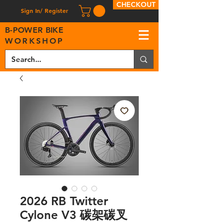
CHECKOUT
Sign In/ Register
B
-
P
OWER BIKE
WORKSHOP
2026 RB Twitter
Cylone V3 碳架碳叉