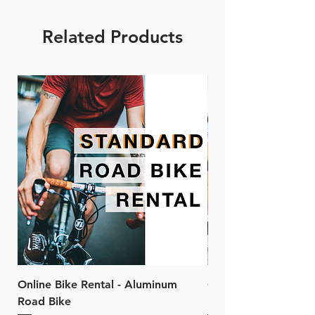
Related Products
Online Bike Rental - Aluminum
Online Bike Rental 
Road Bike
Bike (20/22-Speed)