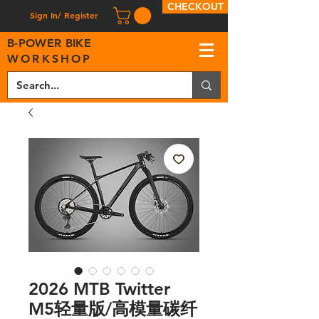
CHECKOUT
Sign In/ Register
B
-
P
OWER BIKE
WORKSHOP
2026 MTB Twitter
M5轻量版/高模量碳纤