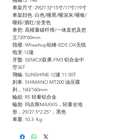
桶轴12*148
車架尺寸: 29(27.5)*15寸/17寸/19寸
車架顔色: 白色/哑黑/哑深灰/哑银/
哑棕/酒红/全变色
車把: 高模量碳纤维/一体直把及把
立720*60mm
指撥: Wheeltop轮峰-EDS OX无线
电变-12速
牙盤: SENICX驭勇-FM3 铝合金中
空36T
飛輪: SUNSHINE-12速 11-50T
刹車: SHIMANO MT200 油压碟
刹，160/160mm
輪組: RS 轻量铝合金
輪胎: 玛吉斯MAXXIS，轻量全地
形，29/27.5*2.25"，黑色
車重: 10.3 Kg