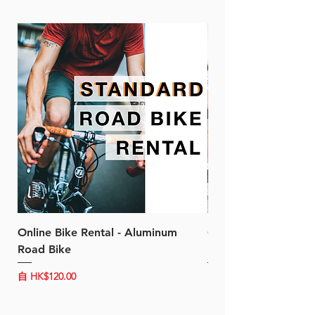
Online Bike Rental - Aluminum
Online Bike Rental 
Road Bike
Bike (20/22-Speed)
促銷價格
促銷價格
自
HK$120.00
自
HK$150.00