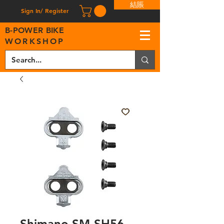
結賬
Sign In/ Register
B
-
P
OWER BIKE
WORKSHOP
Shimano SM-SH56