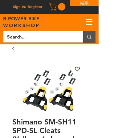
結賬
Sign In/ Register
B
-
P
OWER BIKE
WORKSHOP
Shimano SM-SH11
SPD-SL Cleats