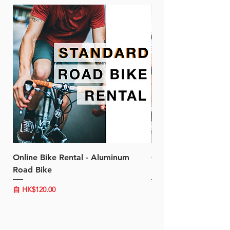
Online Bike Rental - Aluminum
Online Bike Rental 
Road Bike
Bike (20/22-Speed)
促銷價格
促銷價格
自
HK$120.00
自
HK$150.00