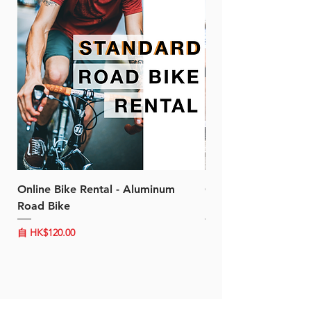
Online Bike Rental - Aluminum
Online Bike Rental 
Road Bike
Bike (20/22-Speed)
促銷價格
促銷價格
自
HK$120.00
自
HK$150.00