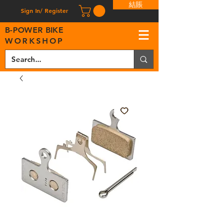
結賬
Sign In/ Register
B
-
P
OWER BIKE
WORKSHOP