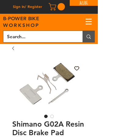
結賬
Sign In/ Register
B
-
P
OWER BIKE
WORKSHOP
Shimano G02A Resin
Disc Brake Pad