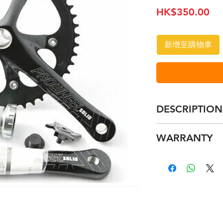
價
HK$350.00
格
新增至購物車
DESCRIPTION
WARRANTY
Please refer to our
details.