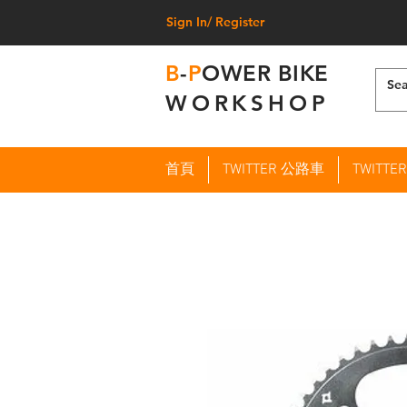
Sign In/ Register
B
-
P
OWER BIKE
WORKSHOP
首頁
TWITTER 公路車
TWITT