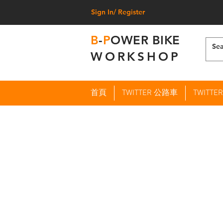
Sign In/ Register
B
-
P
OWER BIKE
WORKSHOP
首頁
TWITTER 公路車
TWITT