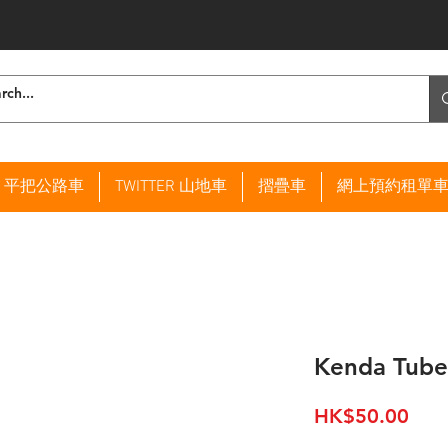
ER 平把公路車
TWITTER 山地車
摺疊車
網上預約租單
Kenda Tube
價
HK$50.00
格