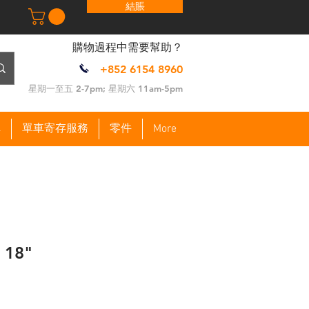
結賬
​購物過程中需要幫助？
+852 6154 8960
​星期一至五 2-7pm; 星期六 11am-5pm
車
單車寄存服務
零件
More
 18"