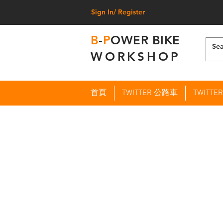
Sign In/ Register
B
-
P
OWER BIKE
WORKSHOP
首頁
TWITTER 公路車
TWITT