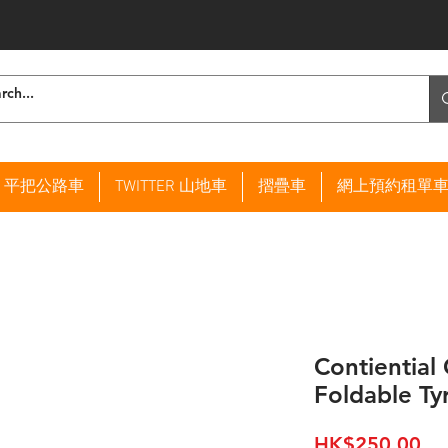
ER 平把公路車
TWITTER 山地車
摺疊車
網上預約租單
Contiential
Foldable Ty
價
HK$250.00