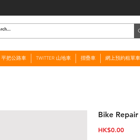
ER 平把公路車
TWITTER 山地車
摺疊車
網上預約租單
Bike Repair
價
HK$0.00
格