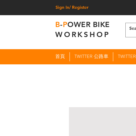
Sign In/ Register
B
-
P
OWER BIKE
WORKSHOP
首頁
TWITTER 公路車
TWITT