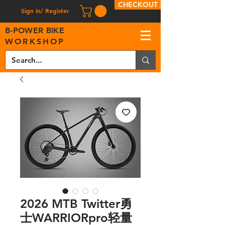
CHECKOUT
Sign In/ Register
B
-
P
OWER BIKE
WORKSHOP
2026 MTB Twitter勇
士WARRIORpro轻量