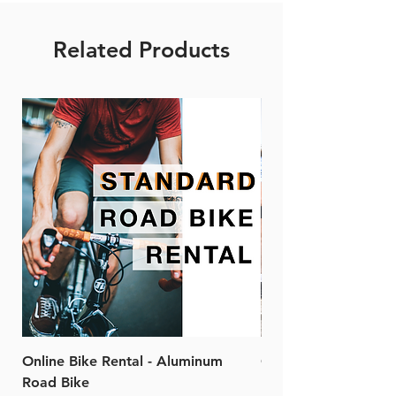
Related Products
Online Bike Rental - Aluminum
Online Bike Rental 
Road Bike
Bike (20/22-Speed)