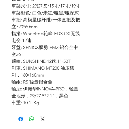
車架尺寸: 29(27.5)*15寸/17寸/19寸
車架顔色: 白色/朱红/哑黑/哑深灰
車把: 高模量碳纤维/一体直把及把
立720*60mm
指撥: Wheeltop轮峰-EDS OX无线
电变-12速
牙盤: SENICX驭勇-FM3 铝合金中
空36T
飛輪: SUNSHINE-12速,11-50T
刹車: SHIMANO MT200 油压碟
刹，160/160mm
輪組: RS 轻量铝合金
輪胎: 伊诺华INNOVA-PRO，轻量
全地形，29/27.5*2.1"，黑色
車重: 10.1 Kg