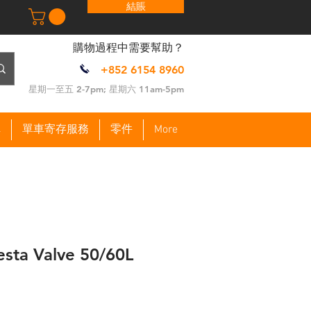
結賬
​購物過程中需要幫助？
+852 6154 8960
​星期一至五 2-7pm; 星期六 11am-5pm
車
單車寄存服務
零件
More
esta Valve 50/60L
促
銷