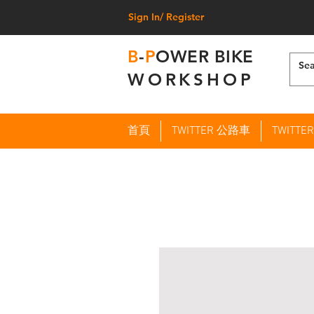
Sign In/ Register
B
-
P
OWER BIKE
WORKSHOP
首頁
TWITTER 公路車
TWITT