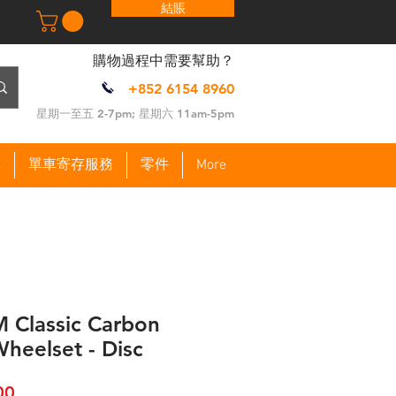
結賬
​購物過程中需要幫助？
+852 6154 8960
​星期一至五 2-7pm; 星期六 11am-5pm
車
單車寄存服務
零件
More
Classic Carbon
heelset - Disc
促
00