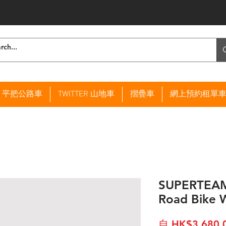
ER 平把公路車
TWITTER 山地車
摺疊車
網上預約租單
SUPERTEAM 
Road Bike W
自
HK$3,680.