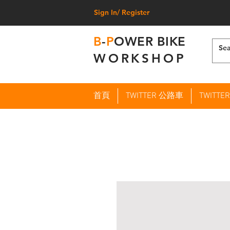
Sign In/ Register
B
-
P
OWER BIKE
WORKSHOP
首頁
TWITTER 公路車
TWITT