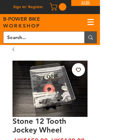
結賬
Sign In/ Register
B
-
P
OWER BIKE
WORKSHOP
Stone 12 Tooth
Jockey Wheel