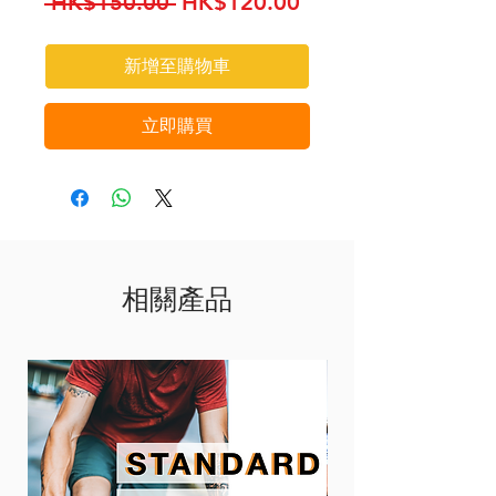
一
促
 HK$150.00 
HK$120.00
般
銷
價
價
新增至購物車
格
格
立即購買
相關產品