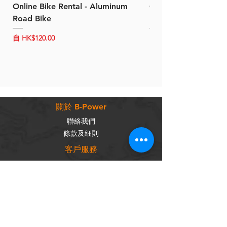
Online Bike Rental - Aluminum
Online Bike Rental 
Road Bike
Bike (20/22-Speed)
促銷價格
促銷價格
自
HK$120.00
自
HK$150.00
關於 B-Power
聯絡我們
條款及細則
客戶服務
常見問題
運輸及配送
退換政策
保養政策
私隱政策
​商品分類