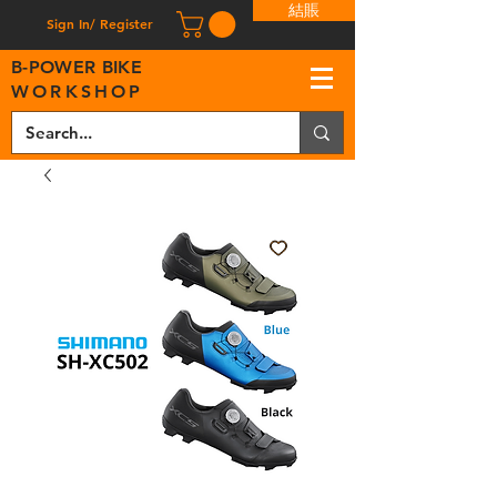
結賬
Sign In/ Register
B
-
P
OWER BIKE
WORKSHOP