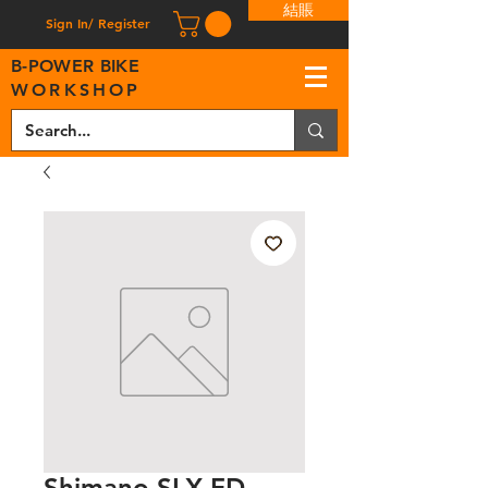
結賬
Sign In/ Register
B
-
P
OWER BIKE
WORKSHOP
Shimano SLX FD-