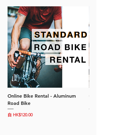
Online Bike Rental - Aluminum
Online Bike Rental 
Road Bike
Bike (20/22-Speed)
促銷價格
促銷價格
自
HK$120.00
自
HK$150.00