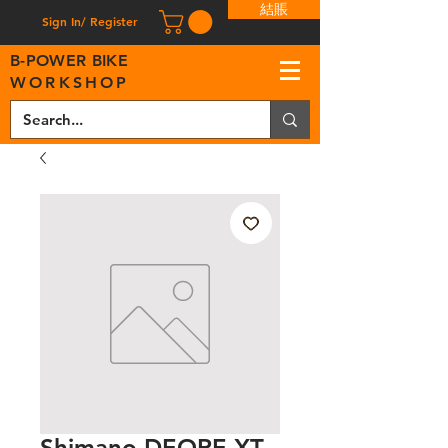
結賬
Sign In/ Register
B
-
P
OWER BIKE
WORKSHOP
Shimano DEORE XT