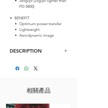
265g/pr (25g/pr lighter than
PD-5800)
BENEFIT
Optimum power transfer
Lightweight
Aerodynamic image
DESCRIPTION
Feature
Carbon fiber reinforced resin
pedal body
Wide contact area
265g/pr (25g/pr lighter than
相關產品
PD-5800)
Benefit
Optimum power transfer