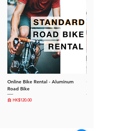
Lightweight
Aerodynamic image
Online Bike Rental - Aluminum
Online Bike Rental 
Road Bike
Bike (20/22-Speed)
促銷價格
促銷價格
自
HK$120.00
自
HK$150.00