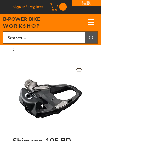
結賬
Sign In/ Register
B
-
P
OWER BIKE
WORKSHOP
Shimano 105 PD-