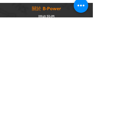
關於 B-Power
聯絡我們
條款及細則
客戶服務
常見問題
運輸及配送
退換政策
保養政策
私隱政策
​商品分類
成車
組車零件
輪組
內外胎
單車配件
社交平台
Facebook
Instagram