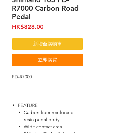
R7000 Carbon Road
Pedal
價
HK$828.00
格
新增至購物車
立即購買
PD-R7000
FEATURE
Carbon fiber reinforced
resin pedal body
Wide contact area