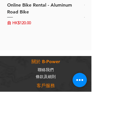
Online Bike Rental - Aluminum
Online Bike Rental 
Road Bike
Bike (20/22-Speed)
促銷價格
促銷價格
自
HK$120.00
自
HK$150.00
關於 B-Power
聯絡我們
條款及細則
客戶服務
常見問題
運輸及配送
退換政策
保養政策
私隱政策
​商品分類