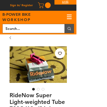
結賬
Sign In/ Register
B
-
P
OWER BIKE
WORKSHOP
RideNow Super
Light-weighted Tube