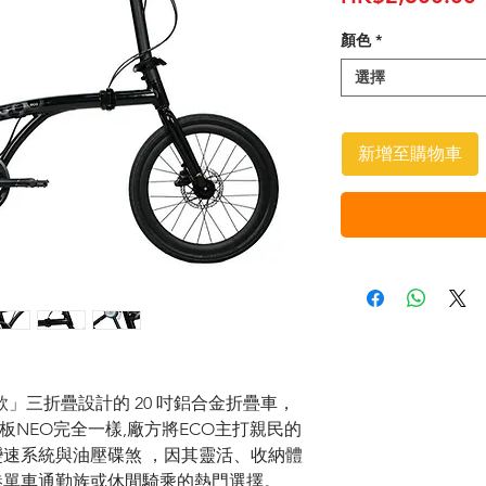
顏色
*
選擇
新增至購物車
款」三折疊設計的
20
吋鋁合金折疊車，
板NEO完全一樣,廠方將ECO主打親民的
變速系統與油壓碟煞 ，因其靈活、收納體
港單車通勤族或休閒騎乘的熱門選擇。