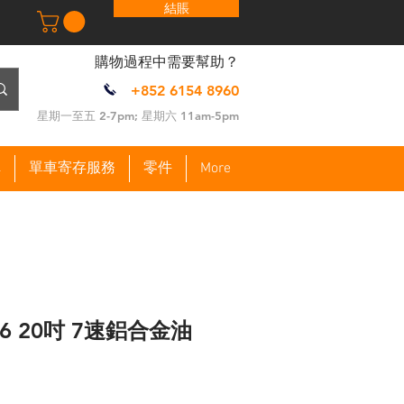
結賬
​購物過程中需要幫助？
+852 6154 8960
​星期一至五 2-7pm; 星期六 11am-5pm
車
單車寄存服務
零件
More
 406 20吋 7速鋁合金油
價