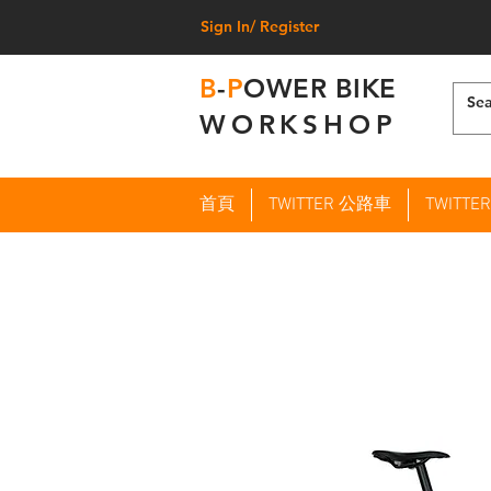
Sign In/ Register
B
-
P
OWER BIKE
WORKSHOP
首頁
TWITTER 公路車
TWITT