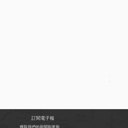
Online B
促銷價格
自
HK$150
訂閱電子報
獲取我們的新聞和更新