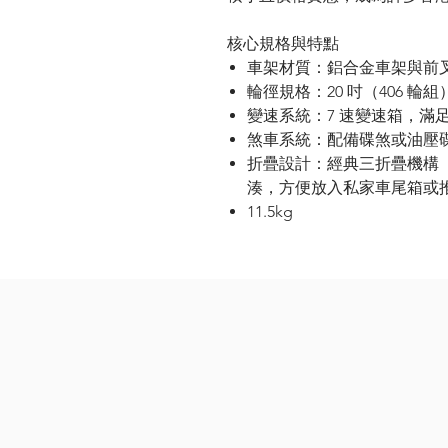
核心規格與特點
車架材質
：鋁合金車架與前
輪徑規格
：
20
吋（
406
輪組
變速系統
：
7
速變速箱，滿
煞車系統
：配備碟煞或油壓
折疊設計
：經典三折疊機構
湊，方便放入私家車尾箱或
11.5kg