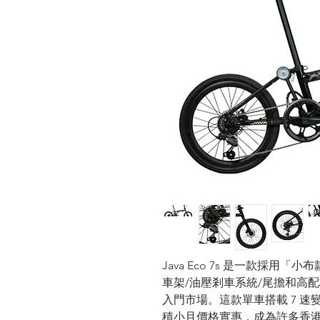
J
ava Eco 7s
是一款採用「小布
車架/油壓剎車系統/尾擔和高配
入門市場。這款單車搭載
7
速
積小且價格實惠，成為許多香