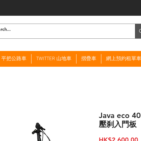
ER 平把公路車
TWITTER 山地車
摺疊車
網上預約租單
Java eco
壓刹入門板
HK$2,600.00