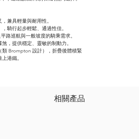
叉，兼具輕量與耐用性。
），騎行起步輕鬆、通過性佳。
足平路巡航與一般坡度的騎乘需求。
碟煞，提供穩定、靈敏的制動力。
（類
Brompton
設計），折疊後體積緊
推上港鐵。
相關產品