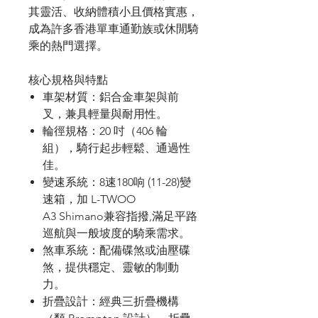
其靈活、收納體積小且價格實惠，
成為許多香港單車通勤族或休閒騎
乘的熱門選擇。
核心規格與特點
車架材質
：鋁合金車架與前
叉，兼具輕量與耐用性。
輪徑規格
：
20
吋（
406
輪
組），騎行起步輕鬆、通過性
佳。
變速系統
：
8速180响 (11-28)變
速箱，加 L-TWOO
A3 Shimano兼容指撥,滿足平路
巡航與一般坡度的騎乘需求。
煞車系統
：配備碟煞或油壓碟
煞，提供穩定、靈敏的制動
力。
折疊設計
：經典三折疊機構