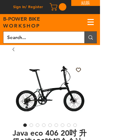
結賬
Sign In/ Register
B
-
P
OWER BIKE
WORKSHOP
Java eco 406 20吋 升