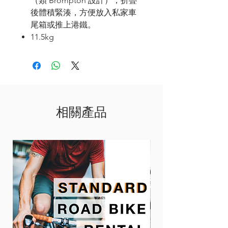
（類
Brompton
設計），折疊
後體積緊湊，方便放入私家車
尾箱或推上港鐵。
11.5kg
相關產品