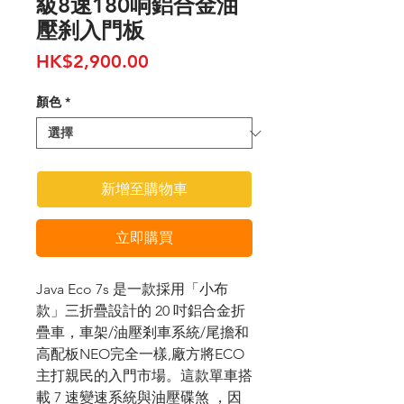
級8速180响鋁合金油
壓刹入門板
價
HK$2,900.00
格
顏色
*
新增至購物車
立即購買
J
ava Eco 7s
是一款採用「小布
款」三折疊設計的
20
吋鋁合金折
疊車，車架/油壓剎車系統/尾擔和
高配板NEO完全一樣,廠方將ECO
主打親民的入門市場。這款單車搭
載
7
速變速系統與油壓碟煞 ，因