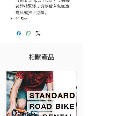
（類
Brompton
設計），折疊
後體積緊湊，方便放入私家車
尾箱或推上港鐵。
11.5kg
相關產品