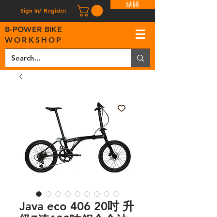
結賬
Sign In/ Register
B
-
P
OWER BIKE
WORKSHOP
Java eco 406 20吋 升