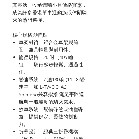
其靈活、收納體積小且價格實惠，
成為許多香港單車通勤族或休閒騎
乘的熱門選擇。
核心規格與特點
車架材質
：鋁合金車架與前
叉，兼具輕量與耐用性。
輪徑規格
：
20
吋（
406
輪
組），騎行起步輕鬆、通過性
佳。
變速系統
：
7 速180响 (14-18)變
速箱，加 L-TWOO A2
Shimano兼容指撥.滿足平路巡
航與一般坡度的騎乘需求。
煞車系統
：配備碟煞或油壓碟
煞，提供穩定、靈敏的制動
力。
折疊設計
：經典三折疊機構