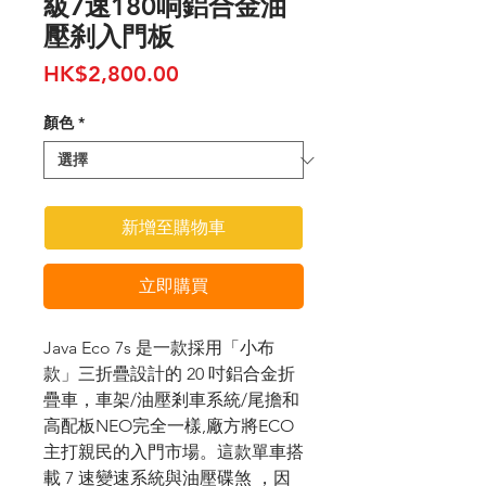
級7速180响鋁合金油
壓刹入門板
價
HK$2,800.00
格
顏色
*
新增至購物車
立即購買
J
ava Eco 7s
是一款採用「小布
款」三折疊設計的
20
吋鋁合金折
疊車，車架/油壓剎車系統/尾擔和
高配板NEO完全一樣,廠方將ECO
主打親民的入門市場。這款單車搭
載
7
速變速系統與油壓碟煞 ，因