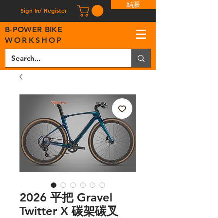
結賬
Sign In/ Register
B
-
P
OWER BIKE
WORKSHOP
2026 平把 Gravel
Twitter X 碳架碳叉