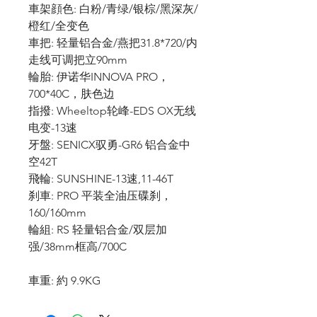
車架顔色: 白粉/青绿/银棕/黑深灰/
橙红/全变色
車把: 轻量铝合金/燕把31.8*720/内
走线可调把立90mm
輪胎: 伊诺华INNOVA PRO，
700*40C，肤色边
指撥: Wheeltop轮峰-EDS OX无线
电变-13速
牙盤
: SENICX驭勇-GR6 铝合金中
空42T
飛輪: SUNSHINE-13速,11-46T
刹車: PRO 平装全油压碟刹，
160/160mm
輪組
: RS 轻量铝合金/双层加
强/38mm框高/700C
車重
:
約 9.9KG