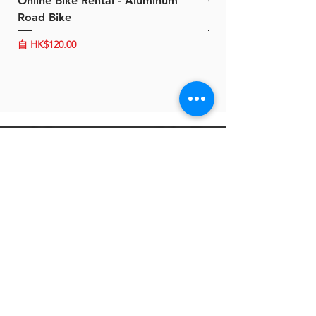
Online Bike Rental - Aluminum
Online Bike Rental 
Road Bike
Bike (20/22-Speed)
促銷價格
促銷價格
自
HK$120.00
自
HK$150.00
關於 B-Power
聯絡我們
條款及細則
客戶服務
常見問題
運輸及配送
退換政策
保養政策
私隱政策
​商品分類