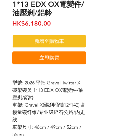
1*13 EDX OX電變件/
油壓刹/鋁軨
價
HK$6,180.00
格
新增至購物車
立即購買
型號: 2026 平把 Gravel Twitter X
碳架碳叉 1*13 EDX OX電變件/油
壓刹/鋁軨
車架: Gravel X(碟刹桶轴12*142) 高
模量碳纤维/专业级碎石公路/内走
线
車架尺寸: 46cm / 49cm / 52cm /
55cm