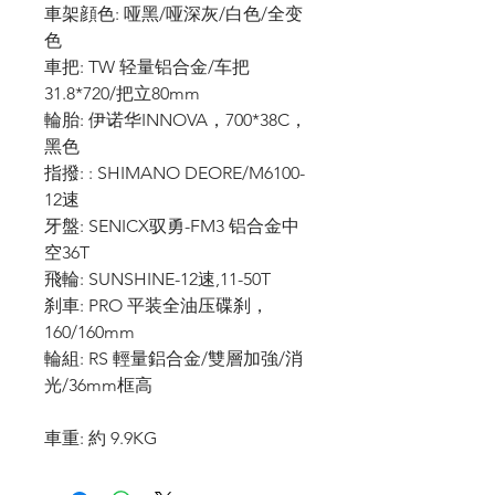
車架顔色: 哑黑/哑深灰/白色/全变
色
車把: TW 轻量铝合金/车把
31.8*720/把立80mm
輪胎: 伊诺华INNOVA，700*38C，
黑色
指撥: : SHIMANO DEORE/M6100-
12速
牙盤
: SENICX驭勇-FM3 铝合金中
空36T
飛輪: SUNSHINE-12速,11-50T
刹車: PRO 平装全油压碟刹，
160/160mm
輪組
: RS 輕量鋁合金/雙層加強/消
光/36mm框高
車重
:
約 9.9KG