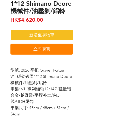
1*12 Shimano Deore
機械件/油壓刹/鋁軨
價
HK$4,620.00
格
新增至購物車
立即購買
型號: 2026 平把 Gravel Twitter
V1 碳架碳叉1*12 Shimano Deore
機械件/油壓刹/鋁軨
車架: V1 (碟刹桶轴12*142) 轻量铝
合金/越野级/平焊补土/内走
线/UDH尾勾
車架尺寸: 45cm / 48cm / 51cm /
54cm