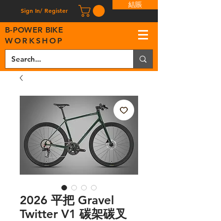
結賬
Sign In/ Register
B
-
P
OWER BIKE
WORKSHOP
2026 平把 Gravel
Twitter V1 碳架碳叉