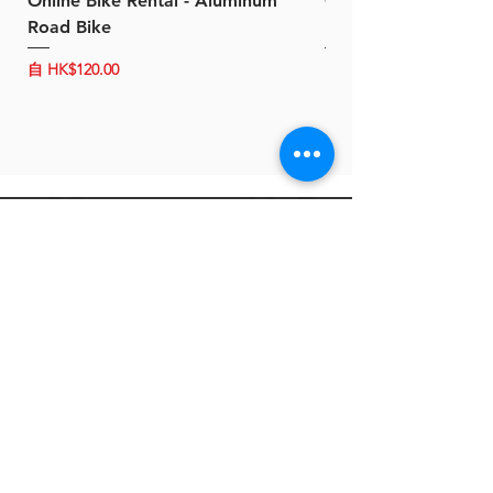
Online Bike Rental - Aluminum
Online Bike Rental 
Road Bike
Bike (20/22-Speed)
促銷價格
促銷價格
自
HK$120.00
自
HK$150.00
關於 B-Power
聯絡我們
條款及細則
客戶服務
常見問題
運輸及配送
退換政策
保養政策
私隱政策
​商品分類