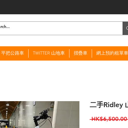
ER 平把公路車
TWITTER 山地車
摺疊車
網上預約租單
二手Ridley
 HK$6,500.00