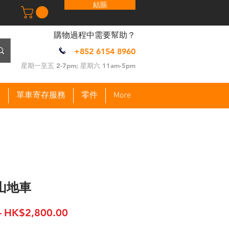
結賬
​購物過程中需要幫助？
+852 6154 8960
​星期一至五 2-7pm; 星期六 11am-5pm
車
單車寄存服務
零件
More
 山地車
一
促
 
HK$2,800.00
般
銷