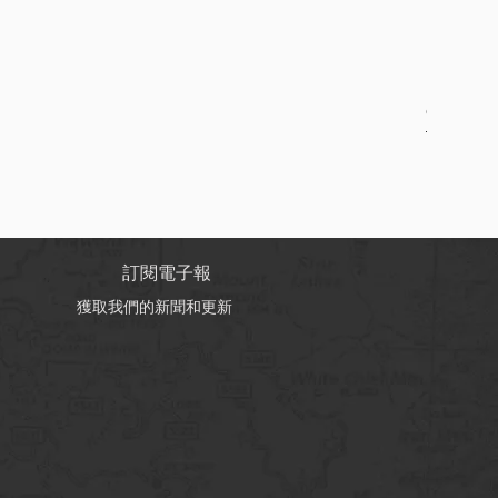
Online B
促銷價格
自
HK$150
訂閱電子報
獲取我們的新聞和更新