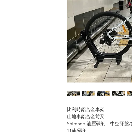
比利時鋁合金車架
山地車鋁合金前叉
Shimano 油壓碟剎．中空牙盤
11速/碟剎