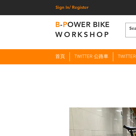
Sign In/ Register
B
-
P
OWER BIKE
WORKSHOP
首頁
TWITTER 公路車
TWITT