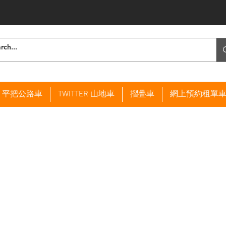
ER 平把公路車
TWITTER 山地車
摺疊車
網上預約租單