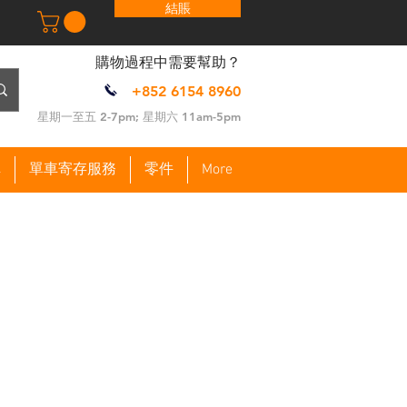
結賬
​購物過程中需要幫助？
+852 6154 8960
​星期一至五 2-7pm; 星期六 11am-5pm
車
單車寄存服務
零件
More