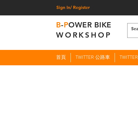
Sign In/ Register
B
-
P
OWER BIKE
WORKSHOP
首頁
TWITTER 公路車
TWITT