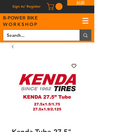
結賬
Sign In/ Register
B
-
P
OWER BIKE
WORKSHOP
Kenda Tube 27.5"