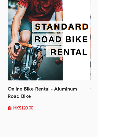
Online Bike Rental - Aluminum
Online Bike Rental 
Road Bike
Bike (20/22-Speed)
促銷價格
促銷價格
自
HK$120.00
自
HK$150.00