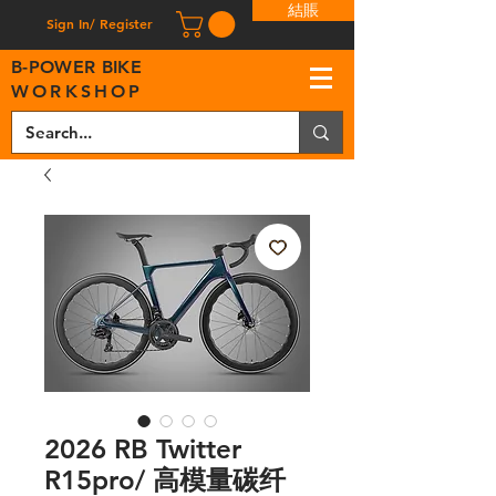
結賬
Sign In/ Register
B
-
P
OWER BIKE
WORKSHOP
2026 RB Twitter
R15pro/ 高模量碳纤