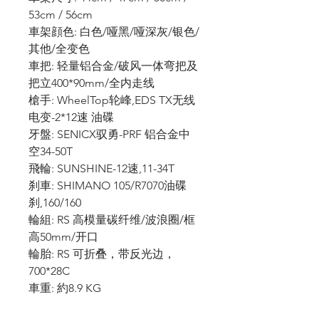
53cm / 56cm
車架顔色: 白色/哑黑/哑深灰/银色/
其他/全变色
車把: 轻量铝合金/破风一体弯把及
把立400*90mm/全内走线
槍手: WheelTop轮峰,EDS TX无线
电变-2*12速 油碟
牙盤: SENICX驭勇-PRF 铝合金中
空34-50T
飛輪: SUNSHINE-12速,11-34T
刹車: SHIMANO 105/R7070油碟
刹,160/160
輪組: RS 高模量碳纤维/波浪圈/框
高50mm/开口
輪胎: RS 可折叠，带反光边，
700*28C
車重: 約8.9 KG