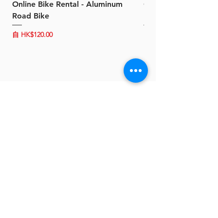
Online Bike Rental - Aluminum
Online Bike Rental 
Road Bike
Bike (20/22-Speed)
促銷價格
促銷價格
自
HK$120.00
自
HK$150.00
關於 B-Power
聯絡我們
條款及細則
客戶服務
常見問題
運輸及配送
退換政策
保養政策
私隱政策
​商品分類