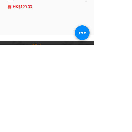
促銷價格
促銷價格
自
HK$120.00
自
HK$150.00
關於 B-Power
聯絡我們
條款及細則
客戶服務
常見問題
運輸及配送
退換政策
保養政策
私隱政策
​商品分類
成車
組車零件
輪組