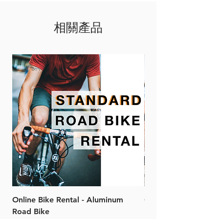
相關產品
Online Bike Rental - Aluminum
Online Bike Rental 
Road Bike
Bike (20/22-Speed)