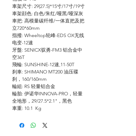
車架尺寸: 29(27.5)*15寸/17寸/19寸
車架顔色: 白色/朱红/哑黑/哑深灰
車把: 高模量碳纤维/一体直把及把
立720*60mm
指撥: Wheeltop轮峰-EDS OX无线
电变-12速
牙盤: SENICX驭勇-FM3 铝合金中
空36T
飛輪: SUNSHINE-12速,11-50T
刹車: SHIMANO MT200 油压碟
刹，160/160mm
輪組: RS 轻量铝合金
輪胎: 伊诺华INNOVA-PRO，轻量
全地形，29/27.5*2.1"，黑色
車重: 10.1 Kg