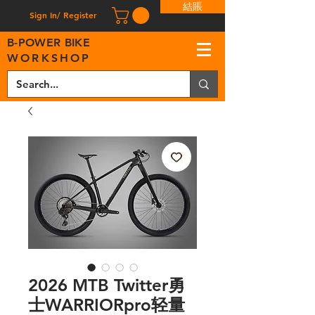
結賬
Sign In/ Register
B
-
P
OWER BIKE
WORKSHOP
2026 MTB Twitter勇
士WARRIORpro轻量