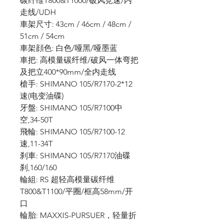
碳纤维T800&T1000/破风竞速/内
走线/UDH
車架尺寸: 43cm / 46cm / 48cm /
51cm / 54cm
車架顔色: 白色/哑黑/哑墨蓝
車把: 高模量碳纤维/破风一体弯把
及把立400*90mm/全内走线
槍手: SHIMANO 105/R7170-2*12
速(电变油碟)
牙盤: SHIMANO 105/R7100中
空,34-50T
飛輪: SHIMANO 105/R7100-12
速,11-34T
刹車: SHIMANO 105/R7170油碟
刹,160/160
輪組: RS 超轻高模量碳纤维
T800&T1100/平圈/框高58mm/开
口
輪胎: MAXXIS-PURSUER，轻量折