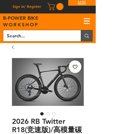
結賬
Sign In/ Register
B
-
P
OWER BIKE
WORKSHOP
2026 RB Twitter
R18(竞速版)/高模量碳